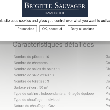
chaufferie et cave.
vé, beaux volumes et fort potentiel. Emplacement privilégié à Nante
is site uses cookies and gives you control over what you want to activ
Personalize
OK, accept all
Deny all cookies
Caractéristiques détaillées
Nombre de pièces : 10
Ga
Nombre de chambres : 6
Ca
Nombre de salles de bains : 1
Ch
Nombre de salle d'eau : 3
Ex
Nombre de toilettes : 3
Ca
Surface séjour : 50 m²
Vis
Type de cuisine : Indépendante aménagée équipée
Pr
Type de chauffage : Individuel
Pr
Nature du chauffage : Gaz
Pr