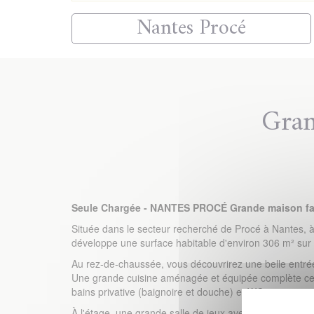
Nantes Procé
Gran
Seule Chargée - NANTES PROCÉ Grande maison famil
Située dans le secteur recherché de Procé à Nantes, 
développe une surface habitable d'environ 306 m² sur
Au rez-de-chaussée, vous découvrirez une belle entrée 
Une grande cuisine aménagée et équipée complète cet e
bains privative (baignoire et douche) et WC.
À l'étage, une grande salle de jeux avec accès à une 