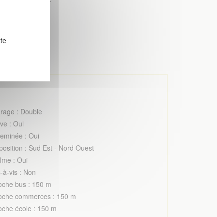
s Procé
ate
rage : Double
ve : Oui
eminée : Oui
position : Sud Est - Nord Ouest
lme : Oui
-à-vis : Non
oche bus : 150 m
oche commerces : 150 m
oche école : 150 m