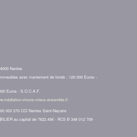
44000 Nantes
 immeubles avec maniement de fonds : 120.000 Euros -
000 Euros - S.O.C.A.F.
w.médiation-vivons-mieux-ensemble.fr
000 003 370 CCI Nantes Saint-Nazaire
ER au capital de 7622.45€ - RCS B 348 012 709