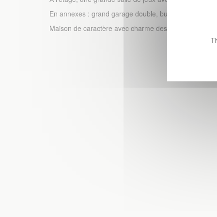
En annexes : grand garage double, bureau, buanderie, 
Maison de caractère avec charme des années 50 conser
Th