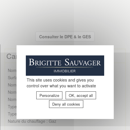
Consulter le DPE & le GES
Caractéristiques détaillées
Nombre de pièces : 6
Surface : 142 m²
This site uses cookies and gives you
Nombre de chambres : 3
control over what you want to activate
Nombre de salles de bains : 1
Personalize
OK, accept all
Nombre de toilettes : 2
Deny all cookies
Type de cuisine : Indépendante aménagée équipée
Type de chauffage : Individuel
Nature du chauffage : Gaz