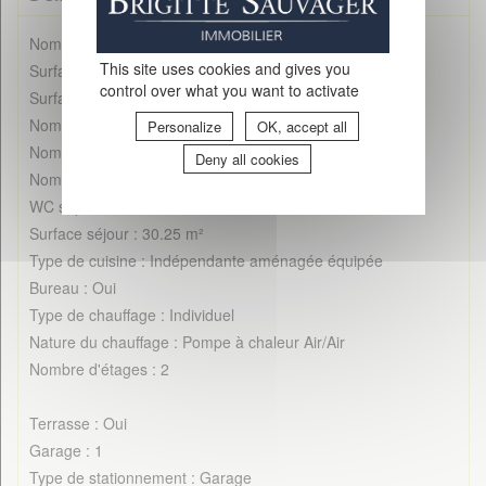
Nombre de pièces : 6
This site uses cookies and gives you
Surface au sol : 160 m²
control over what you want to activate
Surface Carrez : 142.92 m²
Nombre de chambres : 3
Personalize
OK, accept all
Nombre de salles de bains : 1
Deny all cookies
Nombre de salle d'eau : 1
WC séparé : 2
Surface séjour : 30.25 m²
Type de cuisine : Indépendante aménagée équipée
Bureau : Oui
Type de chauffage : Individuel
Nature du chauffage : Pompe à chaleur Air/Air
Nombre d'étages : 2
Terrasse : Oui
Garage : 1
Type de stationnement : Garage