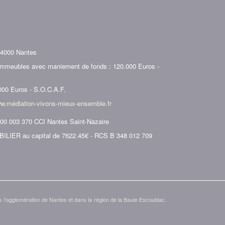
44000 Nantes
 immeubles avec maniement de fonds : 120.000 Euros -
000 Euros - S.O.C.A.F.
w.médiation-vivons-mieux-ensemble.fr
000 003 370 CCI Nantes Saint-Nazaire
ER au capital de 7622.45€ - RCS B 348 012 709
agglomération de Nantes et dans la région de la Baule-Escoublac.