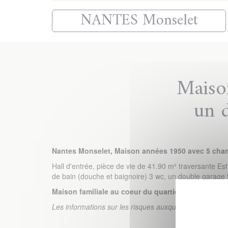
NANTES Monselet
Maiso
un 
Nantes Monselet, Maison années 1950 avec 5 cha
Hall d'entrée, pièce de vie de 41.90 m² traversante E
de bain (douche et baignoire) 3 wc, un double garage t
Maison familiale au coeur du quartier recherché d
Les informations sur les risques auxquels ce bien est 