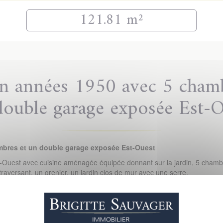
121.81 m²
n années 1950 avec 5 chamb
double garage exposée Est-O
mbres et un double garage exposée Est-Ouest
st-Ouest avec cuisine aménagée équipée donnant sur la jardin, 5 chambr
raversant, un grenier, un jardin clos de mur avec une serre.
e Monselet à proximité des écoles et du parc de Procé
exposé sont disponibles sur le site Géorisques :
www.georisques.gouv.f