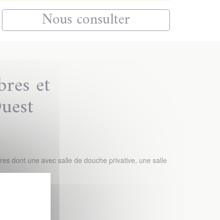
Nous consulter
res et
uest
es dont une avec salle de douche privative, une salle
r