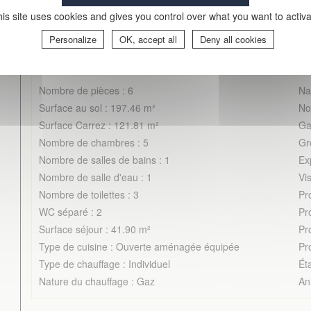
is site uses cookies and gives you control over what you want to activ
Personalize
OK, accept all
Deny all cookies
Caractéristiques détaillées
Nombre de pièces : 6
Na
Surface au sol : 197.46 m²
No
Surface Carrez : 121.81 m²
Ga
Nombre de chambres : 5
Gr
Nombre de salles de bains : 1
Ex
Nombre de salle d'eau : 1
Vis
Nombre de toilettes : 3
Pr
WC séparé : 2
Pr
Surface séjour : 41.90 m²
Pr
Type de cuisine : Ouverte aménagée équipée
Pr
Type de chauffage : Individuel
Éta
Nature du chauffage : Gaz
An