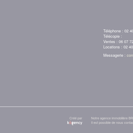
Téléphone : 02 4
Télécopie :
Ventes : 06 07 7
Locations : 02 4
Messagerie :
con
Créé par
Notre agence immobilière B
Il est possible de nous conta