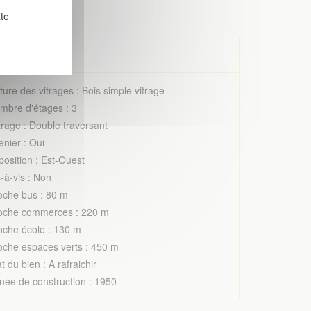
ate
ture des vitrages : Bois simple vitrage
mbre d'étages : 3
rage : Double traversant
enier : Oui
position : Est-Ouest
-à-vis : Non
oche bus : 80 m
oche commerces : 220 m
oche école : 130 m
oche espaces verts : 450 m
t du bien : A rafraichir
née de construction : 1950