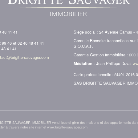
0 48 41 41
Siège social : 24 Avenue Camus - 
Garantie Bancaire transactions sur
2 99 46 et 02 40 48 41 41
S.O.C.A.F.
0 48 41 41
Garantie Gestion immobilière : 200.
tact@brigitte-sauvager.com
Médiation
: Jean-Philippe Duval
ww
Carte professionnelle n°4401 2016 
SAS BRIGITTE SAUVAGER IMMOBILI
RIGITTE SAUVAGER IMMOBILIER vend, loue et gère des maisons et des appartements dans l'
cter à travers notre site internet www.brigitte-sauvager.com.