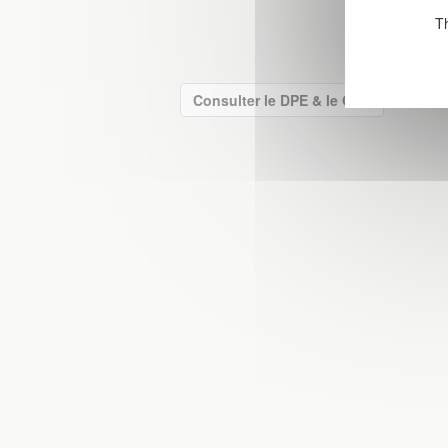
Th
Consulter le DPE & le GES