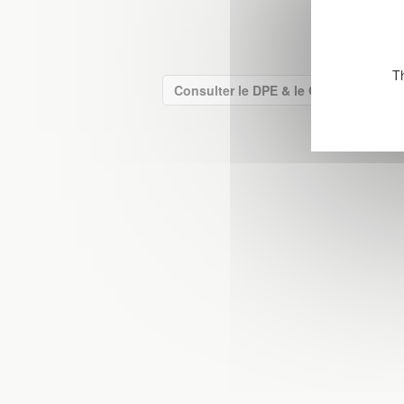
Th
Consulter le DPE & le GES