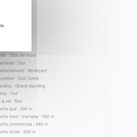
ate
rage : Oui
ve : Oui
rdin : Clos de murs
eminée : Oui
vironnement : Verdoyant
position : Sud Ouest
anding : Grand standing
lme : Oui
-à-vis : Non
oche bus : 300 m
oche tram / tramway : 900 m
oche commerces : 280 m
oche école : 600 m