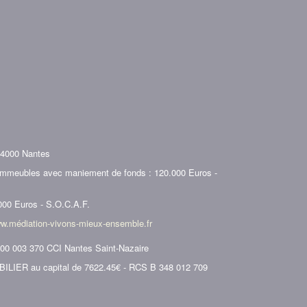
44000 Nantes
 immeubles avec maniement de fonds : 120.000 Euros -
000 Euros - S.O.C.A.F.
w.médiation-vivons-mieux-ensemble.fr
000 003 370 CCI Nantes Saint-Nazaire
ER au capital de 7622.45€ - RCS B 348 012 709