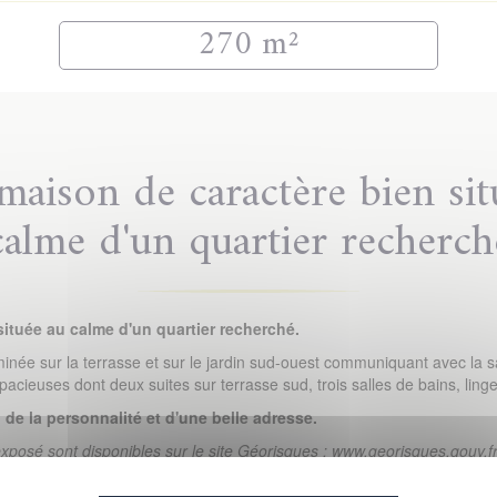
270 m²
 maison de caractère bien sit
calme d'un quartier recherch
située au calme d'un quartier recherché.
ée sur la terrasse et sur le jardin sud-ouest communiquant avec la sa
cieuses dont deux suites sur terrasse sud, trois salles de bains, linger
de la personnalité et d'une belle adresse.
exposé sont disponibles sur le site Géorisques : www.georisques.gouv.f