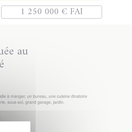
1 250 000 € FAI
uée au
é
lle à manger, un bureau, une cuisine dinatoire
ie, sous-sol, grand garage, jardin.
r