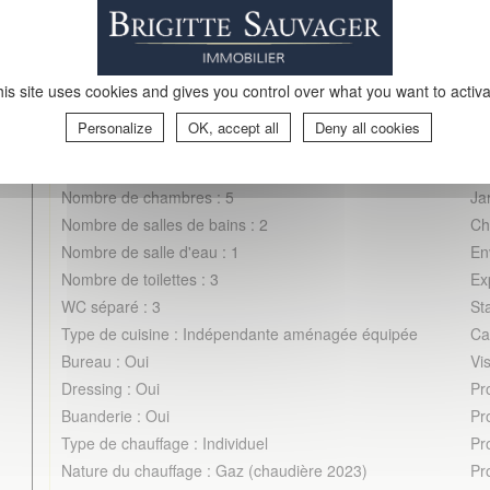
Caractéristiques détaillées
is site uses cookies and gives you control over what you want to activ
Personalize
OK, accept all
Deny all cookies
Nombre de pièces : 8
Ga
Surface : 270 m²
Ca
Nombre de chambres : 5
Ja
Nombre de salles de bains : 2
Ch
Nombre de salle d'eau : 1
En
Nombre de toilettes : 3
Ex
WC séparé : 3
St
Type de cuisine : Indépendante aménagée équipée
Ca
Bureau : Oui
Vis
Dressing : Oui
Pr
Buanderie : Oui
Pr
Type de chauffage : Individuel
Pr
Nature du chauffage : Gaz (chaudière 2023)
Pr