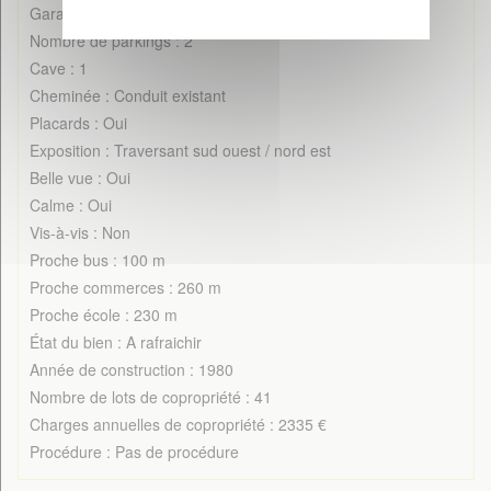
Garage : 1
Nombre de parkings : 2
Cave : 1
Cheminée : Conduit existant
Placards : Oui
Exposition : Traversant sud ouest / nord est
Belle vue : Oui
Calme : Oui
Vis-à-vis : Non
Proche bus : 100 m
Proche commerces : 260 m
Proche école : 230 m
État du bien : A rafraichir
Année de construction : 1980
Nombre de lots de copropriété : 41
Charges annuelles de copropriété : 2335 €
Procédure : Pas de procédure