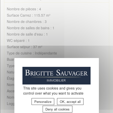
Nombre de pièces : 4
Surface Carrez : 115.57 m²
Nombre de chambres : 3
Nombre de salles de bains : 1
Nombre de salle d'eau : 1
WC séparé : 1
Surface séjour : 37 m²
Type de cuisine : Indépendante
Buanderie : Oui
Type de chauffage : Individuel
Nature du chauffage : Gaz
Étage : 5
Nombre d'étages : 5
This site uses cookies and gives you
Ascenseur : Oui
control over what you want to activate
Nombre de balcons : Oui
Personalize
OK, accept all
Loggia : Oui
Deny all cookies