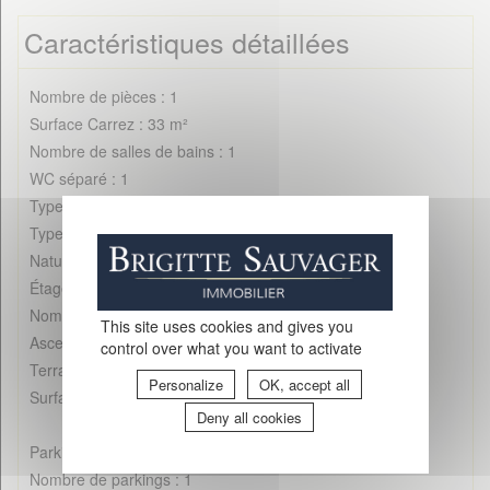
Caractéristiques détaillées
Nombre de pièces : 1
Surface Carrez : 33 m²
Nombre de salles de bains : 1
WC séparé : 1
Type de cuisine : Indépendante aménagée équipée
Type de chauffage : Individuel
Nature du chauffage : Electrique
Étage : 5
Nombre d'étages : 6
This site uses cookies and gives you
Ascenseur : Oui
control over what you want to activate
Terrasse : Oui
Personalize
OK, accept all
Surface terrasse : 10 m²
Deny all cookies
Parking : En sous-sol
Nombre de parkings : 1